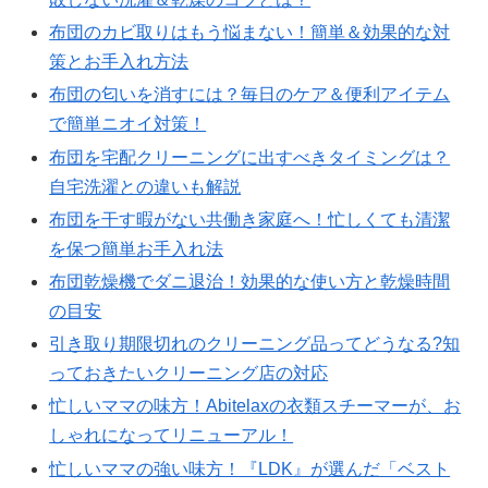
布団のカビ取りはもう悩まない！簡単＆効果的な対
策とお手入れ方法
布団の匂いを消すには？毎日のケア＆便利アイテム
で簡単ニオイ対策！
布団を宅配クリーニングに出すべきタイミングは？
自宅洗濯との違いも解説
布団を干す暇がない共働き家庭へ！忙しくても清潔
を保つ簡単お手入れ法
布団乾燥機でダニ退治！効果的な使い方と乾燥時間
の目安
引き取り期限切れのクリーニング品ってどうなる?知
っておきたいクリーニング店の対応
忙しいママの味方！Abitelaxの衣類スチーマーが、お
しゃれになってリニューアル！
忙しいママの強い味方！『LDK』が選んだ「ベスト