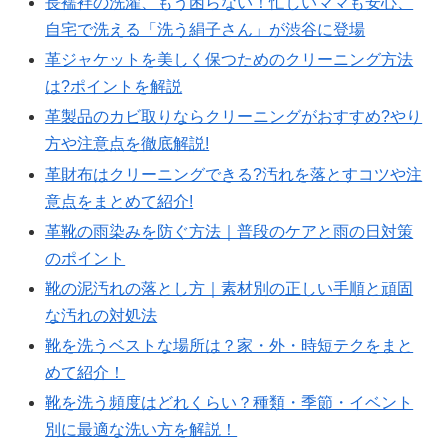
長襦袢の洗濯、もう困らない！忙しいママも安心、
自宅で洗える「洗う絹子さん」が渋谷に登場
革ジャケットを美しく保つためのクリーニング方法
は?ポイントを解説
革製品のカビ取りならクリーニングがおすすめ?やり
方や注意点を徹底解説!
革財布はクリーニングできる?汚れを落とすコツや注
意点をまとめて紹介!
革靴の雨染みを防ぐ方法｜普段のケアと雨の日対策
のポイント
靴の泥汚れの落とし方｜素材別の正しい手順と頑固
な汚れの対処法
靴を洗うベストな場所は？家・外・時短テクをまと
めて紹介！
靴を洗う頻度はどれくらい？種類・季節・イベント
別に最適な洗い方を解説！