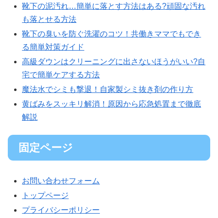
靴下の泥汚れ…簡単に落とす方法はある?頑固な汚れ
も落とせる方法
靴下の臭いを防ぐ洗濯のコツ！共働きママでもでき
る簡単対策ガイド
高級ダウンはクリーニングに出さないほうがいい?自
宅で簡単ケアする方法
魔法水でシミも撃退！自家製シミ抜き剤の作り方
黄ばみをスッキリ解消！原因から応急処置まで徹底
解説
固定ページ
お問い合わせフォーム
トップページ
プライバシーポリシー