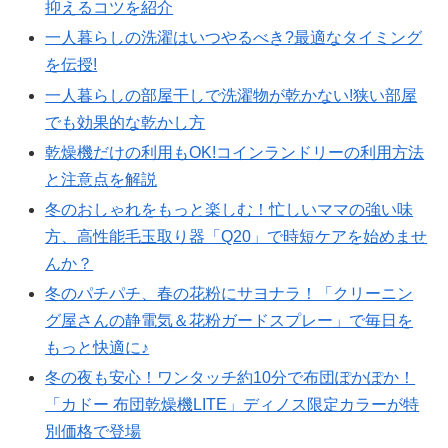
抑えるコツを紹介
一人暮らしの洗濯はいつやるべき?最適なタイミング
を伝授!
一人暮らしの部屋干しで洗濯物が乾かない!狭い部屋
でも効果的な乾かし方
乾燥機だけの利用もOK!コインランドリーの利用方法
と注意点を解説
冬のおしゃれをもっと楽しむ！忙しいママの強い味
方、高性能毛玉取り器「Q20」で時短ケアを始めませ
んか？
冬のパチパチ、春の花粉にサヨナラ！「クリーニン
グ屋さんの静電気＆花粉ガードスプレー」で毎日を
もっと快適に♪
冬の夜も安心！ワンタッチ約10分で布団ぽかぽか！
「カドー 布団乾燥機LITE」ディノス限定カラーが特
別価格で登場