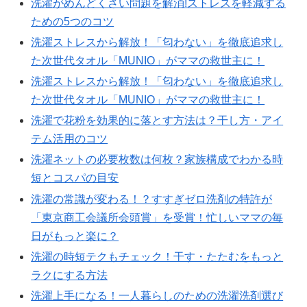
洗濯がめんどくさい問題を解消!ストレスを軽減する
ための5つのコツ
洗濯ストレスから解放！「匂わない」を徹底追求し
た次世代タオル「MUNIO」がママの救世主に！
洗濯ストレスから解放！「匂わない」を徹底追求し
た次世代タオル「MUNIO」がママの救世主に！
洗濯で花粉を効果的に落とす方法は？干し方・アイ
テム活用のコツ
洗濯ネットの必要枚数は何枚？家族構成でわかる時
短とコスパの目安
洗濯の常識が変わる！？すすぎゼロ洗剤の特許が
「東京商工会議所会頭賞」を受賞！忙しいママの毎
日がもっと楽に？
洗濯の時短テクもチェック！干す・たたむをもっと
ラクにする方法
洗濯上手になる！一人暮らしのための洗濯洗剤選び