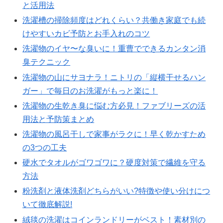
と活用法
洗濯槽の掃除頻度はどれくらい？共働き家庭でも続
けやすいカビ予防とお手入れのコツ
洗濯物のイヤ〜な臭いに！重曹でできるカンタン消
臭テクニック
洗濯物の山にサヨナラ！ニトリの「縦横干せるハン
ガー」で毎日のお洗濯がもっと楽に！
洗濯物の生乾き臭に悩む方必見！ファブリーズの活
用法と予防策まとめ
洗濯物の風呂干しで家事がラクに！早く乾かすため
の3つの工夫
硬水でタオルがゴワゴワに？硬度対策で繊維を守る
方法
粉洗剤と液体洗剤どちらがいい?特徴や使い分けにつ
いて徹底解説!
絨毯の洗濯はコインランドリーがベスト！素材別の