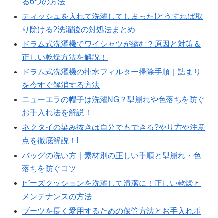
る6つの方法
ティッシュを入れて洗濯してしまった!どうすれば取
り除ける?洗濯後の対処法まとめ
ドラム式洗濯機でワイシャツが縮む？原因と対策＆
正しい乾燥方法を解説！
ドラム式洗濯機の排水フィルター掃除手順｜詰まり
を今すぐ解消する方法
ニューエラの帽子は洗濯NG？型崩れや色落ちを防ぐ
お手入れ法を解説！
ネクタイの染み抜きは自分でもできる?やり方や注意
点を徹底解説！!
バッグの洗い方｜素材別の正しい手順と型崩れ・色
落ちを防ぐコツ
ビーズクッションを洗濯して清潔に！正しい乾燥と
メンテナンスの方法
ブーツを長く愛用するための保管方法とお手入れポ