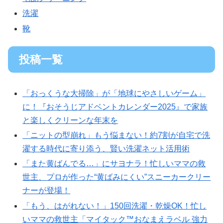
洗濯
靴
投稿一覧
「おっくうな大掃除」が「地球にやさしいゲーム」
に！『おそうじアドベントカレンダー2025』で家族
と楽しくクリーンな年末を
「ニットの型崩れ」もう悩まない！約7割が自宅で洗
濯する時代に寄り添う、賢い洗濯ネット活用術
「また黄ばんでる…」にサヨナラ！忙しいママの救
世主、プロが作った“黄ばみにくい”スニーカークリー
ナーが登場！
「もう、はがれない！」150回洗濯・乾燥OK！忙し
いママの救世主「マイタック™おなまえラベル 強力