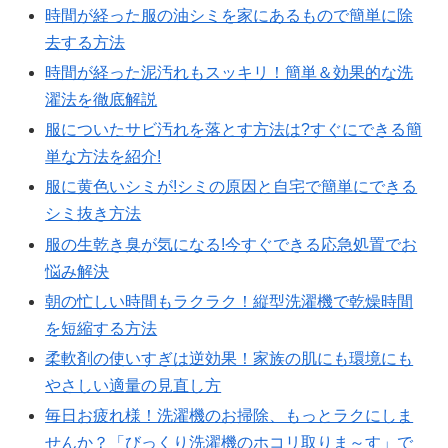
時間が経った服の油シミを家にあるもので簡単に除
去する方法
時間が経った泥汚れもスッキリ！簡単＆効果的な洗
濯法を徹底解説
服についたサビ汚れを落とす方法は?すぐにできる簡
単な方法を紹介!
服に黄色いシミが!シミの原因と自宅で簡単にできる
シミ抜き方法
服の生乾き臭が気になる!今すぐできる応急処置でお
悩み解決
朝の忙しい時間もラクラク！縦型洗濯機で乾燥時間
を短縮する方法
柔軟剤の使いすぎは逆効果！家族の肌にも環境にも
やさしい適量の見直し方
毎日お疲れ様！洗濯機のお掃除、もっとラクにしま
せんか？「びっくり洗濯機のホコリ取りま～す」で