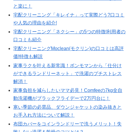
と楽に！
宅配クリーニング「キレイナ」って実際どう?口コミ
や人気の理由を紹介!
宅配クリーニング「ネクシー」の5つの特徴!利用者の
口コミも紹介
宅配クリーニングMoclean(モクリン)の口コミは高評
価!特徴も解説
家事ラクを叶える新常識！ボンモマンから「仕分け
ができるランドリーネット」で洗濯のプチストレス
解消！
家事負担を減らしたいママ必見！Comfeeの7kg全自
動洗濯機がブラックフライデーで2万円台に！
寒い季節の必需品、ダウンジャケットの染み抜きと
お手入れ方法について解説！
布団カバーをコインランドリーで洗うメリット！失
敗しない洗濯＆乾燥のコツとは？