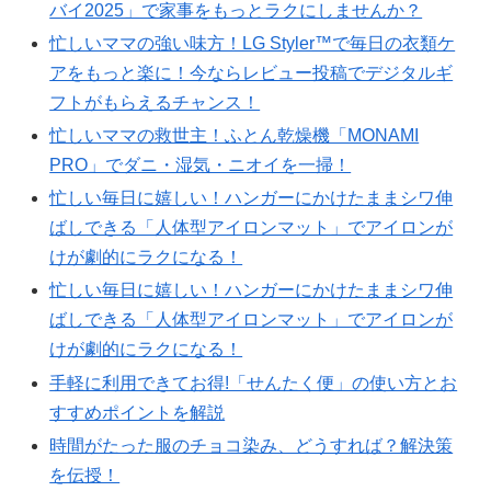
バイ2025」で家事をもっとラクにしませんか？
忙しいママの強い味方！LG Styler™で毎日の衣類ケ
アをもっと楽に！今ならレビュー投稿でデジタルギ
フトがもらえるチャンス！
忙しいママの救世主！ふとん乾燥機「MONAMI
PRO」でダニ・湿気・ニオイを一掃！
忙しい毎日に嬉しい！ハンガーにかけたままシワ伸
ばしできる「人体型アイロンマット」でアイロンが
けが劇的にラクになる！
忙しい毎日に嬉しい！ハンガーにかけたままシワ伸
ばしできる「人体型アイロンマット」でアイロンが
けが劇的にラクになる！
手軽に利用できてお得!「せんたく便」の使い方とお
すすめポイントを解説
時間がたった服のチョコ染み、どうすれば？解決策
を伝授！