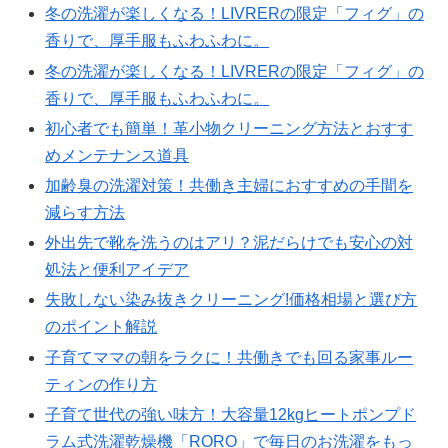
冬の洗濯が楽しくなる！LIVRERの限定「フィグ」の
香りで、厚手服もふわふわに。
冬の洗濯が楽しくなる！LIVRERの限定「フィグ」の
香りで、厚手服もふわふわに。
初心者でも簡単！革小物クリーニング方法とおすす
めメンテナンス道具
加齢臭の洗濯対策！共働き主婦におすすめの手間を
減らす方法
外出先で靴を洗うのはアリ？泥だらけでも安心の対
処法と便利アイデア
失敗しない染み抜きクリーニング!価格相場と選び方
のポイント解説
子育てママの朝をラクに！共働きでも回る家事ルー
ティンの作り方
子育て世代の強い味方！大容量12kgヒートポンプド
ラム式洗濯乾燥機「RORO」で毎日のお洗濯をもっ