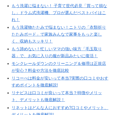
もう洗濯に悩まない！ 子育て世代必見「買って損な
し」ドラム式洗濯機、プロが選んだベストバイはこ
れ！
もう洗濯物たたみで悩まない！ニトリの「衣類折り
たたみボード」で家族みんなで家事をもっと楽し
く、収納もスッキリ！
もう諦めない！忙しいママの強い味方「毛玉取り
器」で、お気に入りの服が新品みたいに復活！
モンクレールダウンのクリーニング＆修理は正規店
が安心？料金や方法を徹底比較
リコーべは料金が安いって本当?実際の口コミやおす
すめポイントを徹底解説!
リナビスは口コミが良いって本当？特徴やメリッ
ト、デメリットも徹底解説！
リネットはどんな人におすすめ?口コミやメリット、
デメリットを徹底解説!