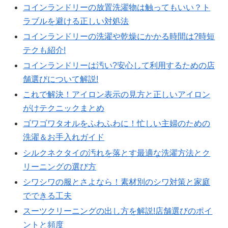
コインランドリーの放置洗濯物は触ってもいい？ト
ラブルを避ける正しい対処法
コインランドリーの洗濯や乾燥にかかる時間は?時短
テクも紹介!
コインランドリーは汚い?安心して利用するための店
舗選びについて解説!
これで解決！アイロン表示の見方と正しいアイロン
がけテクニックまとめ
ゴワゴワタオルをふわふわに！忙しい主婦のための
洗濯＆お手入れガイド
シルクネクタイの汚れを落とす最適な洗濯方法とク
リーニングの選び方
シワシワの服とさよなら！素材別のシワ対策と家庭
でできる工夫
スーツクリーニングの出し方を解説!店舗選びのポイ
ントと頻度