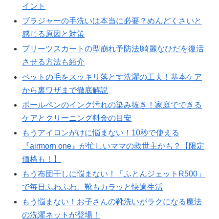
イント
ブラジャーの手洗いは本当に必要？めんどくさいと
感じる原因と対策
プリーツスカートの型崩れ予防法!綺麗なひだを復活
させる方法も紹介
ペットの毛をスッキリ落とす洗濯の工夫！基本ケア
から裏ワザまで徹底解説
ボールペンのインク汚れの染み抜き！家庭でできる
ケアとクリーニング料金の目安
もうアイロンがけに悩まない！10秒で使える
『airmorn one』が忙しいママの救世主かも？【限定
価格も！】
もう布団干しに悩まない！「ふとんジェットR500」
で毎日ふわふわ、靴もカラッと快適生活
もう悩まない！お子さんの靴洗いがラクになる魔法
の洗濯ネットが登場！