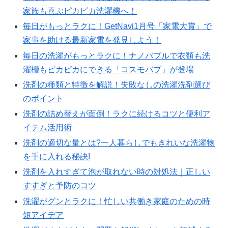
家族も喜ぶピカピカ洗濯機へ！
毎日がもっとラクに！GetNavi1月号「家電大賞」で
家事を助ける最新家電を発見しよう！
毎日の洗濯がもっとラクに！ナノバブルで衣類も洗
濯槽もピカピカにできる「コスモバブ」が登場
洗剤の種類と特徴を解説！失敗なしの洗濯洗剤選び
のポイント
洗剤の詰め替えが面倒！ラクに続けるコツと便利ア
イテム活用術
洗剤の適切な量とは?一人暮らしでもきれいな洗濯物
を手に入れる秘訣!
洗剤を入れすぎて泡が取れない時の対処法｜正しい
すすぎと予防のコツ
洗濯がグンとラクに！忙しい共働き家庭のための時
短アイデア