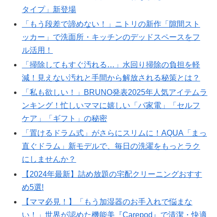
タイプ」新登場
「もう段差で諦めない！」ニトリの新作「隙間スト
ッカー」で洗面所・キッチンのデッドスペースをフ
ル活用！
「掃除してもすぐ汚れる…」水回り掃除の負担を軽
減！見えない汚れと手間から解放される秘策とは？
「私も欲しい！」BRUNO発表2025年人気アイテムラ
ンキング！忙しいママに嬉しい「パ家電」「セルフ
ケア」「ギフト」の秘密
「置けるドラム式」がさらにスリムに！AQUA「まっ
直ぐドラム」新モデルで、毎日の洗濯をもっとラク
にしませんか？
【2024年最新】詰め放題の宅配クリーニングおすす
め5選!
【ママ必見！】「もう加湿器のお手入れで悩まな
い！」世界が認めた機能美『Carepod』で清潔・快適