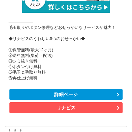
――――――
毛玉取りやボタン修理などおせっかいなサービスが魅力！
＿＿＿＿＿＿
◆リナビスのうれしい6つのおせっかい◆
①保管無料(最大12ヶ月)
②送料無料(集荷・配送)
③シミ抜き無料
④ボタン付け無料
⑤毛玉＆毛取り無料
⑥再仕上げ無料
詳細ページ
リナビス