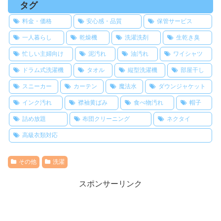
タグ
料金・価格
安心感・品質
保管サービス
一人暮らし
乾燥機
洗濯洗剤
生乾き臭
忙しい主婦向け
泥汚れ
油汚れ
ワイシャツ
ドラム式洗濯機
タオル
縦型洗濯機
部屋干し
スニーカー
カーテン
魔法水
ダウンジャケット
インク汚れ
襟袖黄ばみ
食べ物汚れ
帽子
詰め放題
布団クリーニング
ネクタイ
高級衣類対応
その他
洗濯
スポンサーリンク