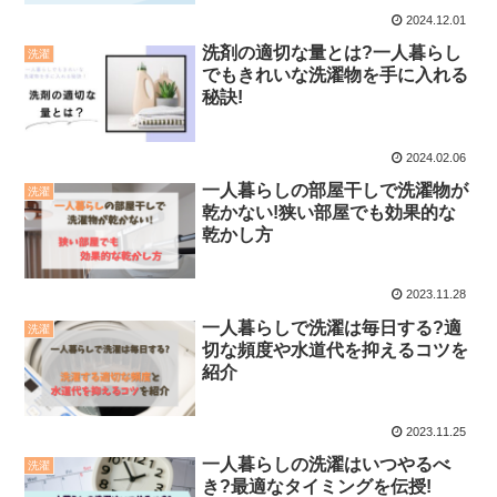
2024.12.01
洗剤の適切な量とは?一人暮らし
洗濯
でもきれいな洗濯物を手に入れる
秘訣!
2024.02.06
一人暮らしの部屋干しで洗濯物が
洗濯
乾かない!狭い部屋でも効果的な
乾かし方
2023.11.28
一人暮らしで洗濯は毎日する?適
洗濯
切な頻度や水道代を抑えるコツを
紹介
2023.11.25
一人暮らしの洗濯はいつやるべ
洗濯
き?最適なタイミングを伝授!