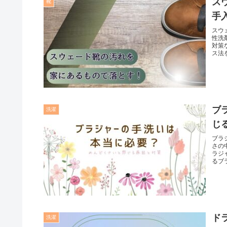
ス
靴
手
スウ
性洗
対策
ス法
ブ
洗濯
じ
ブラ
さの
ラジ
るブ
ド
洗濯