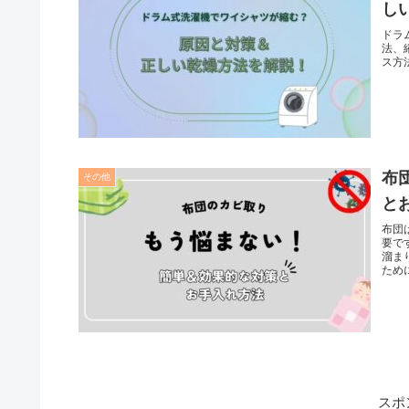
し
ドラ
法、
ス方
布
その他
と
布団
要で
溜ま
ため
スポ