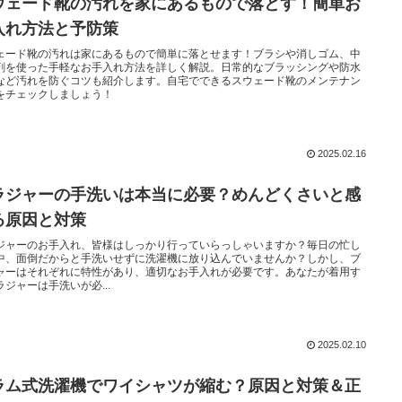
ウェード靴の汚れを家にあるもので落とす！簡単お
入れ方法と予防策
ェード靴の汚れは家にあるもので簡単に落とせます！ブラシや消しゴム、中
剤を使った手軽なお手入れ方法を詳しく解説。日常的なブラッシングや防水
など汚れを防ぐコツも紹介します。自宅でできるスウェード靴のメンテナン
をチェックしましょう！
2025.02.16
ラジャーの手洗いは本当に必要？めんどくさいと感
る原因と対策
ジャーのお手入れ、皆様はしっかり行っていらっしゃいますか？毎日の忙し
中、面倒だからと手洗いせずに洗濯機に放り込んでいませんか？しかし、ブ
ャーはそれぞれに特性があり、適切なお手入れが必要です。あなたが着用す
ラジャーは手洗いが必...
2025.02.10
ラム式洗濯機でワイシャツが縮む？原因と対策＆正