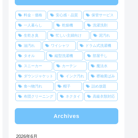
料金・価格
安心感・品質
保管サービス
一人暮らし
乾燥機
洗濯洗剤
生乾き臭
忙しい主婦向け
泥汚れ
油汚れ
ワイシャツ
ドラム式洗濯機
タオル
縦型洗濯機
部屋干し
スニーカー
カーテン
魔法水
ダウンジャケット
インク汚れ
襟袖黄ばみ
食べ物汚れ
帽子
詰め放題
布団クリーニング
ネクタイ
高級衣類対応
Archives
2026年6月