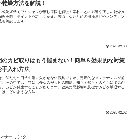
い乾燥方法を解説！
ム式洗濯機でワイシャツが縮む原因を解説！素材ごとの影響や正しい乾燥方
縮みを防ぐポイントを詳しく紹介。失敗しないための機種選びやメンテナン
法も解説します。
2025.02.08
団のカビ取りはもう悩まない！簡単＆効果的な対策
お手入れ方法
は、私たちの日常生活に欠かせない寝具ですが、定期的なメンテナンスが必
す。その中でも、特に厄介なのがカビの問題。知らず知らずのうちに湿気が
り、カビが発生することがあります。健康に悪影響を及ぼすカビを撃退する
には、どのような方法...
2025.02.02
ンサーリンク