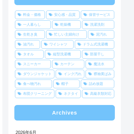
料金・価格
安心感・品質
保管サービス
一人暮らし
乾燥機
洗濯洗剤
生乾き臭
忙しい主婦向け
泥汚れ
油汚れ
ワイシャツ
ドラム式洗濯機
タオル
縦型洗濯機
部屋干し
スニーカー
カーテン
魔法水
ダウンジャケット
インク汚れ
襟袖黄ばみ
食べ物汚れ
帽子
詰め放題
布団クリーニング
ネクタイ
高級衣類対応
Archives
2026年6月