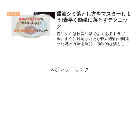
生えたスーツをどう扱うべきか、またス
ーツのカビ取りの料金相場や、保管付き
クリーニングのメリットについても解
醤油シミ落とし方をマスターしよ
染み抜き
説。さらに、カビ取りにおすすめの宅配
う!素早く簡単に落とすテクニッ
クリーニング2選を紹介。
ク
醤油シミは日常生活でよくあるトラブ
ル。すぐに対応した方が良い理由や間違
った処理方法を避け、効果的な落とし方
を紹介します。水や食器用洗剤、市販洗
剤を使った手軽な方法から、頑固なシミ
に対するお酢や漂白剤を使うアプローチ
まで、あなたの服を救うコツをお伝えし
ます。
スポンサーリンク