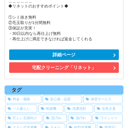
＿＿＿＿＿＿
◆リネットのおすすめポイント◆
①シミ抜き無料
②毛玉取りが1分間無料
③保証が充実！
・30日以内なら再仕上げ無料
・再仕上げに満足できなければ返金してくれる
詳細ページ
宅配クリーニング「リネット」
タグ
料金・価格
安心感・品質
保管サービス
一人暮らし
乾燥機
洗濯洗剤
生乾き臭
忙しい主婦向け
泥汚れ
油汚れ
ワイシャツ
ドラム式洗濯機
タオル
縦型洗濯機
部屋干し