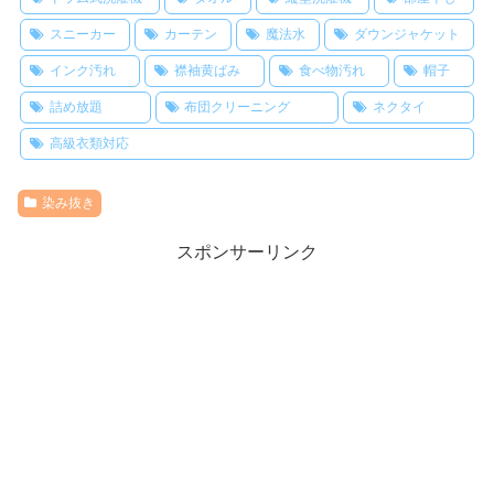
スニーカー
カーテン
魔法水
ダウンジャケット
インク汚れ
襟袖黄ばみ
食べ物汚れ
帽子
詰め放題
布団クリーニング
ネクタイ
高級衣類対応
染み抜き
スポンサーリンク