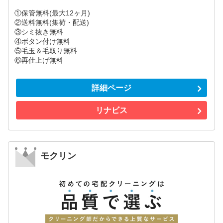
①保管無料(最大12ヶ月)
②送料無料(集荷・配送)
③シミ抜き無料
④ボタン付け無料
⑤毛玉＆毛取り無料
⑥再仕上げ無料
詳細ページ
リナビス
モクリン