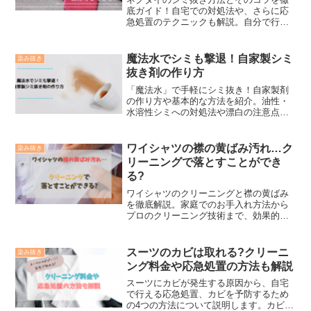
底ガイド！自宅での対処法や、さらに応
急処置のテクニックも解説。自分で行う
かクリーニングに出すかのメリット・デ
メリットについても説明します。普段の
お手入れ方法も紹介して、ネクタイを長
魔法水でシミも撃退！自家製シミ
染み抜き
持ちさせましょう。
抜き剤の作り方
「魔法水」で手軽にシミ抜き！自家製剤
の作り方や基本的な方法を紹介。油性・
水溶性シミへの対処法や漂白の注意点も
解説。手間いらずで清潔な衣類を保ちた
い方必見。また、シミ抜きの基本や自宅
での方法と、効果的な「魔法水」の作り
ワイシャツの襟の黄ばみ汚れ…ク
染み抜き
方もご紹介。
リーニングで落とすことができ
る?
ワイシャツのクリーニングと襟の黄ばみ
を徹底解説。家庭でのお手入れ方法から
プロのクリーニング技術まで、効果的な
対策法を紹介。さらに実績のある宅配ク
リーニングサービス2選もご提案。清潔で
品のあるシャツを保つための情報が満載
スーツのカビは取れる?クリーニ
染み抜き
です。
ング料金や応急処置の方法も解説
スーツにカビが発生する原因から、自宅
で行える応急処置、カビを予防するため
の4つの方法について説明します。カビが