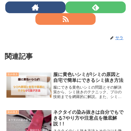
サラ
関連記事
服に黄色いシミが!シミの原因と
染み抜き
自宅で簡単にできるシミ抜き方法
服にできる黄色いシミの問題とその解決
策から、シミ抜きのテクニック、プロの
技術までを網羅的に解説。また、シミを
未然に防ぐための日々のお手入れの重要
性から洗濯の仕方、身に着けている際の
注意点、収納時のケアまで、お洋服の汚
ネクタイの染み抜きは自分でもで
染み抜き
れ防止とシミ予防の知識とスキルを学ぶ
きる?やり方や注意点を徹底解
ことができます。
説！!
ネクタイのシミ抜き方法とそのコツを徹